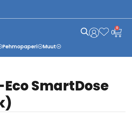
0
0
Pehmopaperi
Muut
r-Eco SmartDose
tk)