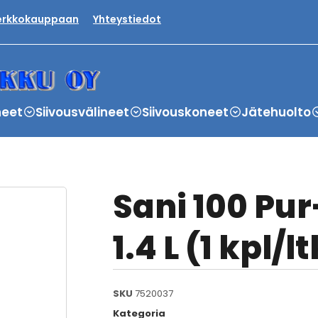
verkkokauppaan
Yhteystiedot
neet
Siivousvälineet
Siivouskoneet
Jätehuolto
Sani 100 Pu
1.4 L (1 kpl/l
SKU
7520037
Kategoria