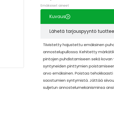
Emäksiset aineet
Kuvaus
Lähetä tarjouspyyntö tuotte
Tiivistetty hajustettu emäksinen pu
annostelupullossa. Kehitetty märkätil
pintojen puhdistamiseen sekä kovan 
syntyneiden pinttymien poistamiseen
arvo emäksinen. Poistaa tehokkaasti 
saostumien syntymistä. Jättää siivout
suljetun annostelumekanisminsa ansi