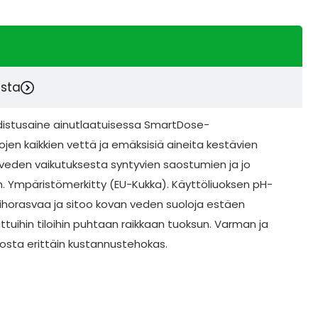
esta
hdistusaine ainutlaatuisessa SmartDose-
ojen kaikkien vettä ja emäksisiä aineita kestävien
veden vaikutuksesta syntyvien saostumien ja jo
. Ympäristömerkitty (EU-Kukka). Käyttöliuoksen pH-
ihorasvaa ja sitoo kovan veden suoloja estäen
tuihin tiloihin puhtaan raikkaan tuoksun. Varman ja
osta erittäin kustannustehokas.