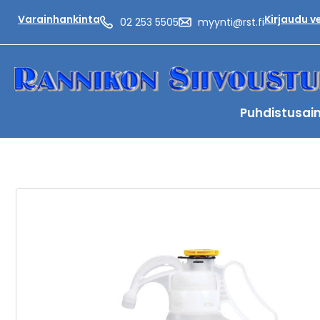
Varainhankinta
Kirjaudu 
02 253 5505
myynti@rst.fi
Puhdistusai