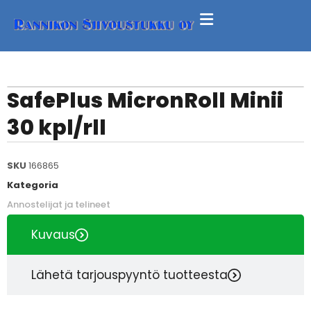
SafePlus MicronRoll Minii
30 kpl/rll
SKU
166865
Kategoria
Annostelijat ja telineet
Kuvaus
Lähetä tarjouspyyntö tuotteesta