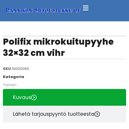
Polifix mikrokuitupyyhe
32×32 cm vihr
SKU
10000060
Kategoria
Yleinen
Kuvaus
Lähetä tarjouspyyntö tuotteesta