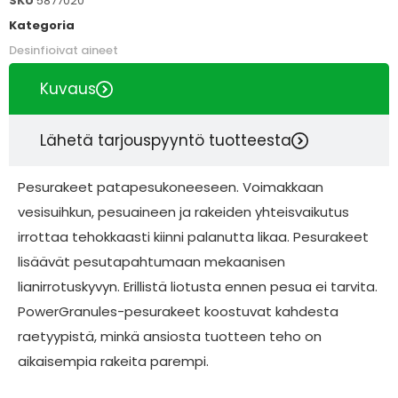
SKU
5877020
Kategoria
Desinfioivat aineet
Kuvaus
Lähetä tarjouspyyntö tuotteesta
Pesurakeet patapesukoneeseen. Voimakkaan
vesisuihkun, pesuaineen ja rakeiden yhteisvaikutus
irrottaa tehokkaasti kiinni palanutta likaa. Pesurakeet
lisäävät pesutapahtumaan mekaanisen
lianirrotuskyvyn. Erillistä liotusta ennen pesua ei tarvita.
PowerGranules-pesurakeet koostuvat kahdesta
raetyypistä, minkä ansiosta tuotteen teho on
aikaisempia rakeita parempi.