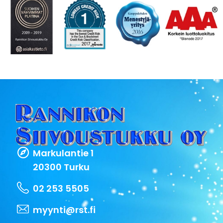
Markulantie 1
20300 Turku
02 253 5505
myynti@rst.fi