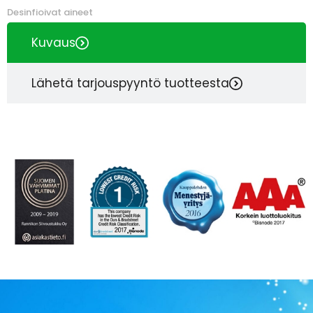
Desinfioivat aineet
Kuvaus
Lähetä tarjouspyyntö tuotteesta