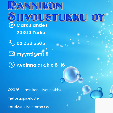
Markulantie 1
20300 Turku
02 253 5505
myynti@rst.fi
Avoinna ark. klo 8-16
©2026 –
Rannikon Siivoustukku
Tietosuojaseloste
Kotisivut:
Sivustamo Oy