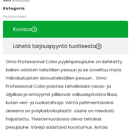
SKU
101102532
Kategoria
Pesujauheet
Kuvaus
Lähetä tarjouspyyntö tuotteesta
Omo Professional Color pyykinpesujauhe on kehitetty
kaiken väristen tekstiilien pesuun ja se soveltuu myös
mikrokuituisten siivoustekstiilien pesuun. . Omo
Professional Color poistaa tehokkaasti rasva- ja
öljylikaa ja entsyymit pilkkovat valkuaispitoista likaa,
kuten veri- ja ruokatahroja. Vettä pehmentävänä
aineena on polykarboksylaatti. Jauhe on miedosti
hajustettu. Tiivistemuodossa oleva tehokas
pesujauhe. Värejä säästävä koostumus. Antaa