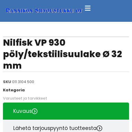
Nilfisk VP 930
pöly/tekstiilisuulake Ø 32
mm
SKU
011 3104 500
Kategoria
Varusteet ja tarvikkeet
Kuvaus
Lähetä tarjouspyyntö tuotteesta