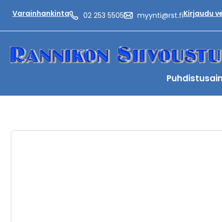
Varainhankinta
Kirjaudu 
02 253 5505
myynti@rst.fi
Puhdistusai