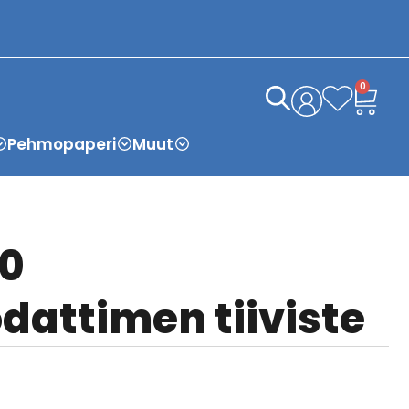
0
Pehmopaperi
Muut
30
dattimen tiiviste