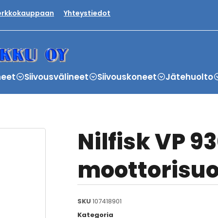
verkkokauppaan
Yhteystiedot
neet
Siivousvälineet
Siivouskoneet
Jätehuolto
Nilfisk VP 9
moottorisuo
SKU
107418901
Kategoria