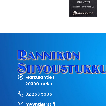
Markulantie 1
20300 Turku
02 253 5505
myynti@rst.fi