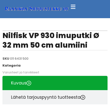
Nilfisk VP 930 imuputki Ø
32 mm 50 cm alumiini
SKU
011 6431 500
Kategoria
Varusteet ja tarvikkeet
Kuvaus
Lähetä tarjouspyyntö tuotteesta