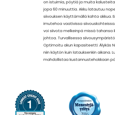
on istuimia, pöytiä ja muita kalustei
jopa 60 minuuttia. Akku latautuu nope
siivouksen käyttämällä kahta akkua. E
imutehoa vaativissa siivouskohteissa. A
voi siivota melkeinpä missä tahansa i
johtoa. Turvallisessa siivousympärist
Optimoitu akun kapasiteetti: Älykäs Ni
niin käytön kuin latauksenkin aikana.
mahdollistaa kustannustehokkaan päi