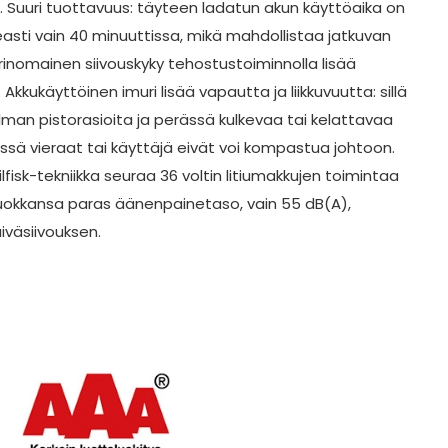
ta. Suuri tuottavuus: täyteen ladatun akun käyttöaika on
asti vain 40 minuuttissa, mikä mahdollistaa jatkuvan
rinomainen siivouskyky tehostustoiminnolla lisää
kkukäyttöinen imuri lisää vapautta ja liikkuvuutta: sillä
lman pistorasioita ja perässä kulkevaa tai kelattavaa
össä vieraat tai käyttäjä eivät voi kompastua johtoon.
lfisk-tekniikka seuraa 36 voltin litiumakkujen toimintaa
 Luokkansa paras äänenpainetaso, vain 55 dB(A),
väsiivouksen.