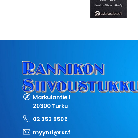
Markulantie 1
20300 Turku
02 253 5505
myynti@rst.fi