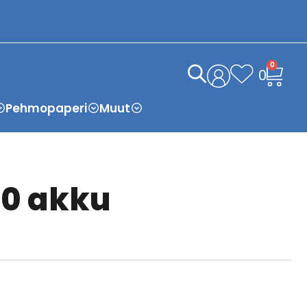
0
0
Pehmopaperi
Muut
00 akku