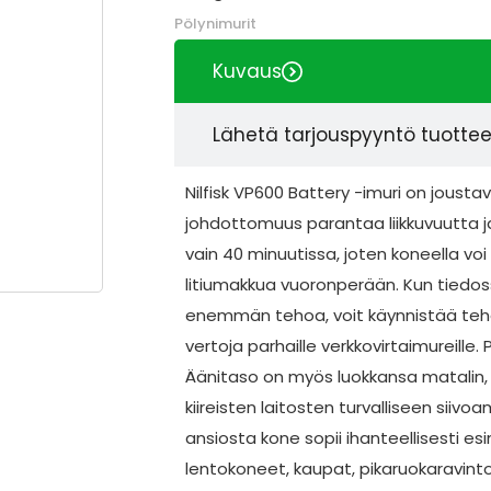
Pölynimurit
Kuvaus
Lähetä tarjouspyyntö tuotte
Nilfisk VP600 Battery -imuri on joust
johdottomuus parantaa liikkuvuutta j
vain 40 minuutissa, joten koneella voi
litiumakkua vuoronperään. Kun tiedoss
enemmän tehoa, voit käynnistää tehos
vertoja parhaille verkkovirtaimureille. 
Äänitaso on myös luokkansa matalin, j
kiireisten laitosten turvalliseen siivo
ansiosta kone sopii ihanteellisesti esim
lentokoneet, kaupat, pikaruokaravinto