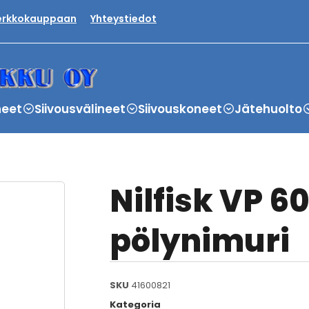
verkkokauppaan
Yhteystiedot
neet
Siivousvälineet
Siivouskoneet
Jätehuolto
Nilfisk VP 6
pölynimuri
SKU
41600821
Kategoria