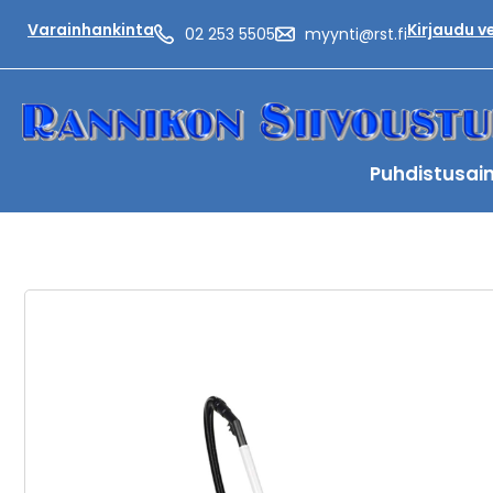
Varainhankinta
Kirjaudu 
02 253 5505
myynti@rst.fi
Puhdistusai