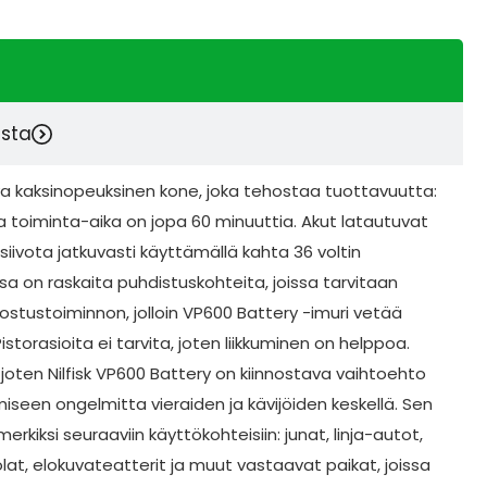
esta
ava kaksinopeuksinen kone, joka tehostaa tuottavuutta:
a toiminta-aika on jopa 60 minuuttia. Akut latautuvat
 siivota jatkuvasti käyttämällä kahta 36 voltin
a on raskaita puhdistuskohteita, joissa tarvitaan
tustoiminnon, jolloin VP600 Battery -imuri vetää
Pistorasioita ei tarvita, joten liikkuminen on helppoa.
oten Nilfisk VP600 Battery on kiinnostava vaihtoehto
amiseen ongelmitta vieraiden ja kävijöiden keskellä. Sen
erkiksi seuraaviin käyttökohteisiin: junat, linja-autot,
lat, elokuvateatterit ja muut vastaavat paikat, joissa