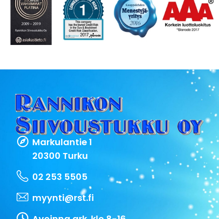
Markulantie 1
20300 Turku
02 253 5505
myynti@rst.fi
Avoinna ark. klo 8-16