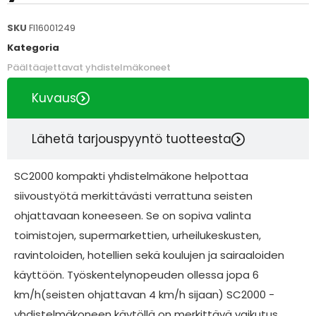
SKU
FI16001249
Kategoria
Päältäajettavat yhdistelmäkoneet
Kuvaus
Lähetä tarjouspyyntö tuotteesta
SC2000 kompakti yhdistelmäkone helpottaa
siivoustyötä merkittävästi verrattuna seisten
ohjattavaan koneeseen. Se on sopiva valinta
toimistojen, supermarkettien, urheilukeskusten,
ravintoloiden, hotellien sekä koulujen ja sairaaloiden
käyttöön. Työskentelynopeuden ollessa jopa 6
km/h(seisten ohjattavan 4 km/h sijaan) SC2000 -
yhdistelmäkoneen käytöllä on merkittävä vaikutus