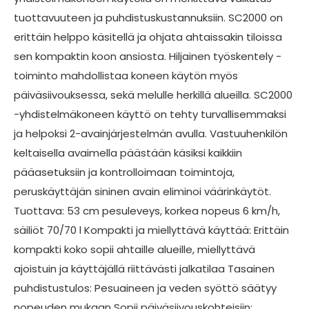
tuottavuuteen ja puhdistuskustannuksiin. SC2000 on
erittäin helppo käsitellä ja ohjata ahtaissakin tiloissa
sen kompaktin koon ansiosta. Hiljainen työskentely -
toiminto mahdollistaa koneen käytön myös
päiväsiivouksessa, sekä melulle herkillä alueilla. SC2000
-yhdistelmäkoneen käyttö on tehty turvallisemmaksi
ja helpoksi 2-avainjärjestelmän avulla. Vastuuhenkilön
keltaisella avaimella päästään käsiksi kaikkiin
pääasetuksiin ja kontrolloimaan toimintoja,
peruskäyttäjän sininen avain eliminoi väärinkäytöt.
Tuottava: 53 cm pesuleveys, korkea nopeus 6 km/h,
säiliöt 70/70 l Kompakti ja miellyttävä käyttää: Erittäin
kompakti koko sopii ahtaille alueille, miellyttävä
ajoistuin ja käyttäjällä riittävästi jalkatilaa Tasainen
puhdistustulos: Pesuaineen ja veden syöttö säätyy
nopeuden mukaan Sopii päiväsiivouskohteisiin: