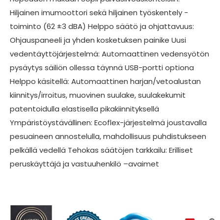
Hiljainen imumoottori sekä hiljainen työskentely -
toiminto (62 ±3 dBA) Helppo säätö ja ohjattavuus:
Ohjauspaneeli ja yhden kosketuksen painike Uusi
vedentäyttöjärjestelmä: Automaattinen vedensyötön
pysäytys säiliön ollessa täynnä USB-portti optiona
Helppo käsitellä: Automaattinen harjan/vetoalustan
kiinnitys/irroitus, muovinen suulake, suulakekumit
patentoidulla elastisella pikakiinnityksellä
Ympäristöystävällinen: Ecoflex-järjestelmä joustavalla
pesuaineen annostelulla, mahdollisuus puhdistukseen
pelkällä vedellä Tehokas säätöjen tarkkailu: Erilliset
peruskäyttäjä ja vastuuhenkilö –avaimet