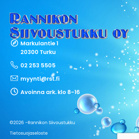
Markulantie 1
20300 Turku
02 253 5505
myynti@rst.fi
Avoinna ark. klo 8-16
©2026 –
Rannikon Siivoustukku
Tietosuojaseloste