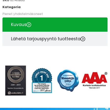
SKU
107411860
Kategoria
Pienet yhdistelmäkoneet
Kuvaus
Lähetä tarjouspyyntö tuotteesta