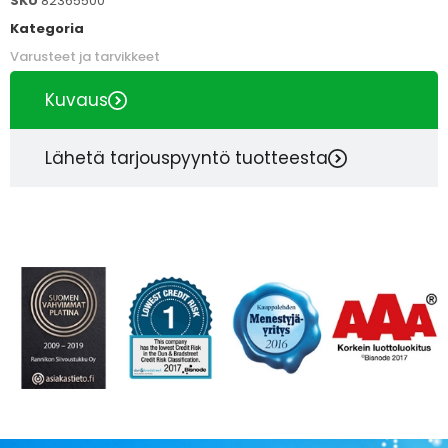
SKU
82365500
Kategoria
Varusteet ja tarvikkeet
Kuvaus
Lähetä tarjouspyyntö tuotteesta