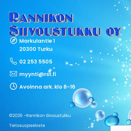
Markulantie 1
20300 Turku
02 253 5505
myynti@rst.fi
Avoinna ark. klo 8-16
©2026 –
Rannikon Siivoustukku
Tietosuojaseloste