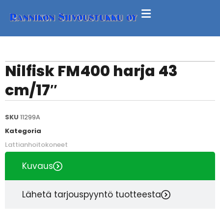
Nilfisk FM400 harja 43
cm/17″
SKU
11299A
Kategoria
Lattianhoitokoneet
Kuvaus
Lähetä tarjouspyyntö tuotteesta