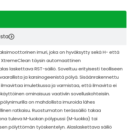
esta
ksimoottorinen imuri, joka on hyväksytty sekä H- että
in. XtremeClean täysin automaattinen
as laskettava RST-säiliö. Soveltuu erityisesti teolliseen
vaarallista ja karsinogeenistä pölyä. Sisäänrakennettu
ilmavirtaa imuletkussa ja varmistaa, että ilmavirta ei
okäyttöinen ominaisuus vaativiin sovelluskohteisiin.
n pölynimurilla on mahdollista imuroida lähes
allinen ratkaisu. Ruostumaton terässäiliö takaa
ona tuleva M-luokan pölypussi (M-luokka) tai
isen pölyttömän työskentelyn. Alaslaskettava säiliö