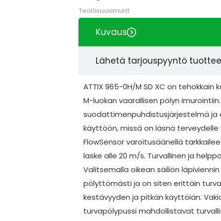
Teollisuusimurit
Kuvaus
Lähetä tarjouspyyntö tuotte
ATTIX 965-0H/M SD XC on tehokkain ka
M-luokan vaarallisen pölyn imurointi
suodattimenpuhdistusjärjestelmä ja al
käyttöön, missä on läsnä terveydelle 
FlowSensor varoitusäänellä tarkkailee 
laske alle 20 m/s. Turvallinen ja helpp
Valitsemalla oikean säiliön läpivienni
pölyttömästi ja on siten erittäin turv
kestävyyden ja pitkän käyttöiän. Vaki
turvapölypussi mahdollistavat turvall