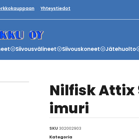
verkkokauppaan
Yhteystiedot
neet
Siivousvälineet
Siivouskoneet
Jätehuolto
Nilfisk Atti
imuri
SKU
302002903
Kategoria