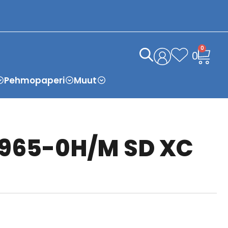
0
0
Pehmopaperi
Muut
x 965-0H/M SD XC