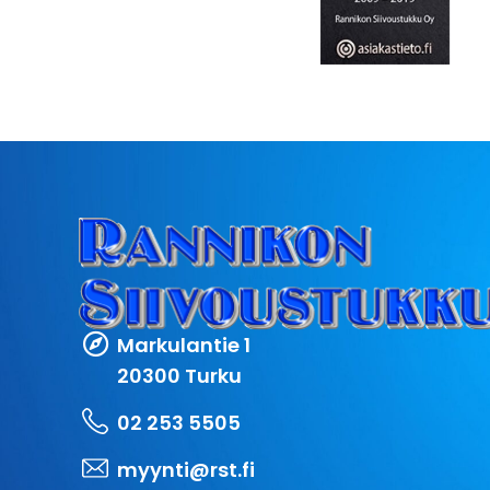
Markulantie 1
20300 Turku
02 253 5505
myynti@rst.fi