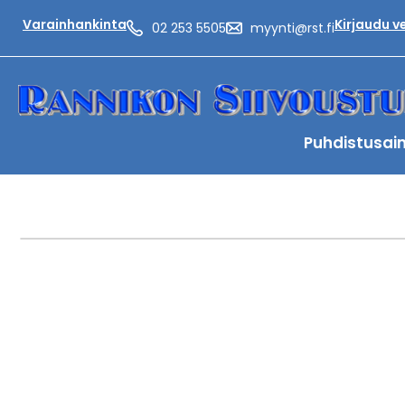
Varainhankinta
Kirjaudu 
02 253 5505
myynti@rst.fi
Puhdistusai