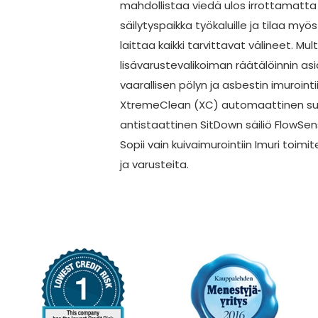
mahdollistaa viedä ulos irrottamatta
säilytyspaikka työkaluille ja tilaa myö
laittaa kaikki tarvittavat välineet. Mul
lisävarustevalikoiman räätälöinnin a
vaarallisen pölyn ja asbestin imuroint
XtremeClean (XC) automaattinen suo
antistaattinen SitDown säiliö FlowSen
Sopii vain kuivaimurointiin Imuri toi
ja varusteita.