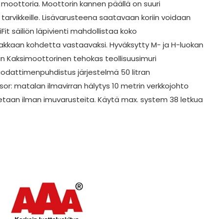
 moottoria. Moottorin kannen päällä on suuri
s tarvikkeille. Lisävarusteena saatavaan koriin voidaan
tiFit säiliön läpivienti mahdollistaa koko
siakkaan kohdetta vastaavaksi. Hyväksytty M- ja H-luokan
iin Kaksimoottorinen tehokas teollisuusimuri
dattimenpuhdistus järjestelmä 50 litran
sor: matalan ilmavirran hälytys 10 metrin verkkojohto
mitetaan ilman imuvarusteita. Käytä max. system 38 letkua