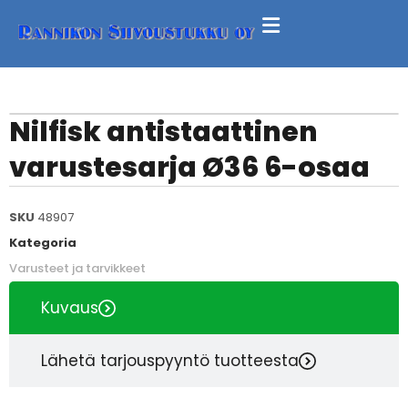
Nilfisk antistaattinen
varustesarja Ø36 6-osaa
SKU
48907
Kategoria
Varusteet ja tarvikkeet
Kuvaus
Lähetä tarjouspyyntö tuotteesta