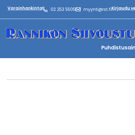
Varainhankinta
Kirjaudu 
02 253 5505
myynti@rst.fi
Puhdistusai