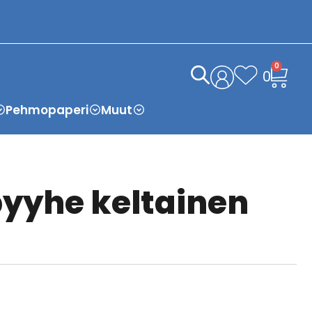
0
0
Pehmopaperi
Muut
yyhe keltainen