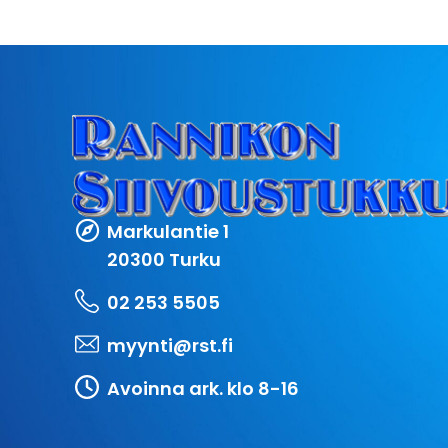
Markulantie 1
20300 Turku
02 253 5505
myynti@rst.fi
Avoinna ark. klo 8-16