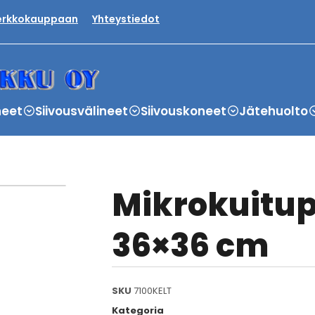
verkkokauppaan
Yhteystiedot
neet
Siivousvälineet
Siivouskoneet
Jätehuolto
Mikrokuitup
36×36 cm
SKU
7100KELT
Kategoria