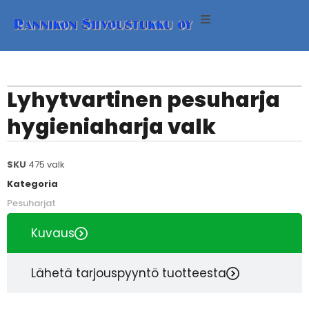
ineet
neet
Lyhytvartinen pesuharja
hygieniaharja valk
eet
SKU
475 valk
Kategoria
Pesuharjat
eri
Kuvaus
Lähetä tarjouspyyntö tuotteesta