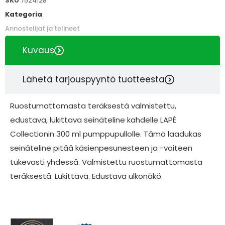
SKU
7524128
Kategoria
Annostelijat ja telineet
Kuvaus
Lähetä tarjouspyyntö tuotteesta
Ruostumattomasta teräksestä valmistettu,
edustava, lukittava seinäteline kahdelle LAPÉ
Collectionin 300 ml pumppupullolle. Tämä laadukas
seinäteline pitää käsienpesunesteen ja -voiteen
tukevasti yhdessä. Valmistettu ruostumattomasta
teräksestä. Lukittava. Edustava ulkonäkö.