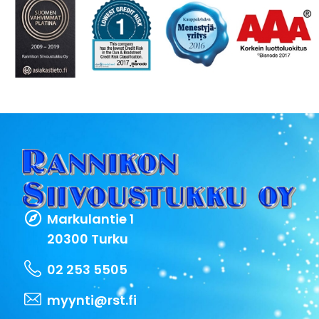
Markulantie 1
20300 Turku
02 253 5505
myynti@rst.fi