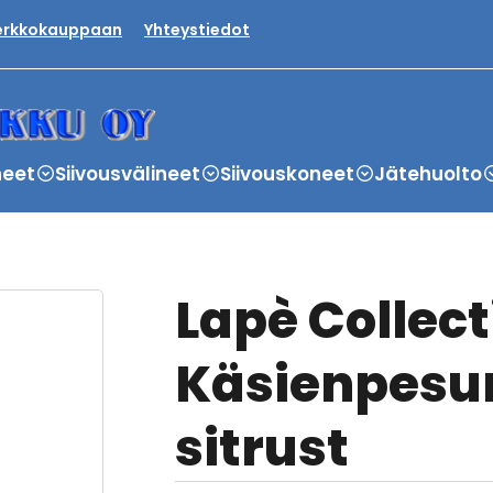
verkkokauppaan
Yhteystiedot
neet
Siivousvälineet
Siivouskoneet
Jätehuolto
Lapè Collect
Käsienpesun
sitrust