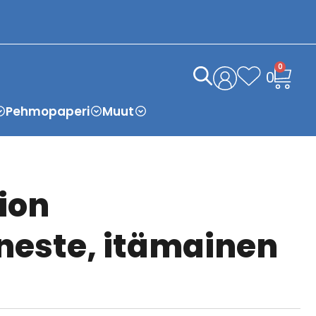
0
0
Pehmopaperi
Muut
ion
este, itämainen