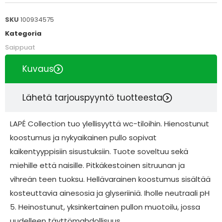
SKU
100934575
Kategoria
Saippuat
Kuvaus
Lähetä tarjouspyyntö tuotteesta
LAPÉ Collection tuo ylellisyyttä wc-tiloihin. Hienostunut
koostumus ja nykyaikainen pullo sopivat
kaikentyyppisiin sisustuksiin. Tuote soveltuu sekä
miehille että naisille. Pitkäkestoinen sitruunan ja
vihreän teen tuoksu. Hellävarainen koostumus sisältää
kosteuttavia ainesosia ja glyseriiniä. Iholle neutraali pH
5. Heinostunut, yksinkertainen pullon muotoilu, jossa
uudelleen täyttömahdollisuus.