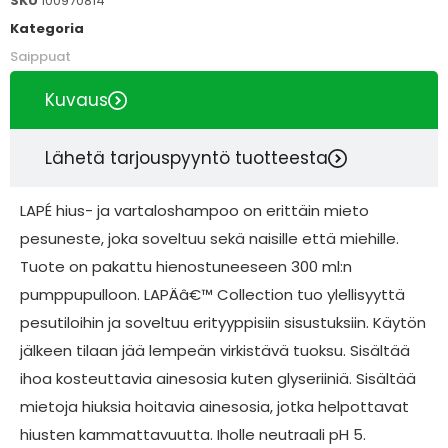
SKU
100970814
Kategoria
Saippuat
Kuvaus
Lähetä tarjouspyyntö tuotteesta
LAPÉ hius- ja vartaloshampoo on erittäin mieto
pesuneste, joka soveltuu sekä naisille että miehille.
Tuote on pakattu hienostuneeseen 300 ml:n
pumppupulloon. LAPÄâ€™ Collection tuo ylellisyyttä
pesutiloihin ja soveltuu erityyppisiin sisustuksiin. Käytön
jälkeen tilaan jää lempeän virkistävä tuoksu. Sisältää
ihoa kosteuttavia ainesosia kuten glyseriiniä. Sisältää
mietoja hiuksia hoitavia ainesosia, jotka helpottavat
hiusten kammattavuutta. Iholle neutraali pH 5.