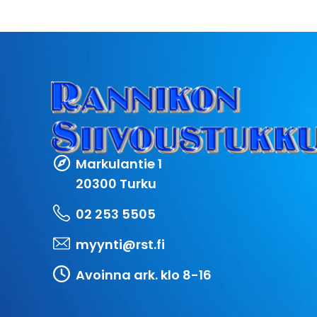
Markulantie 1
20300 Turku
02 253 5505
myynti@rst.fi
Avoinna ark. klo 8-16