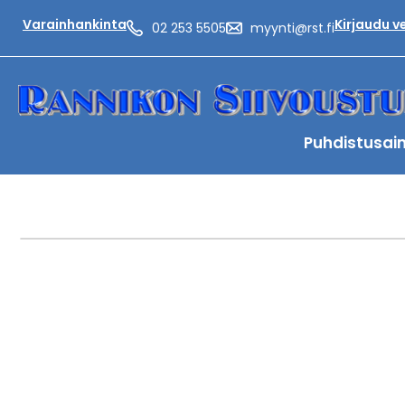
Varainhankinta
Kirjaudu 
02 253 5505
myynti@rst.fi
Puhdistusai