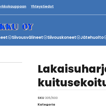
verkkokauppaan
Yhteystiedot
neet
Siivousvälineet
Siivouskoneet
Jätehuolto
Lakaisuhar
kuitusekoit
SKU
305/600
Kategoria