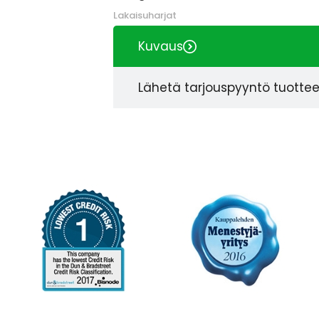
Lakaisuharjat
Kuvaus
Lähetä tarjouspyyntö tuotte