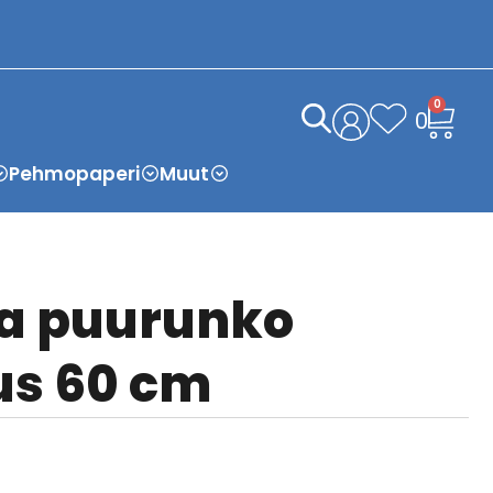
0
0
Pehmopaperi
Muut
ja puurunko
us 60 cm