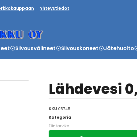
verkkokauppaan
Yhteystiedot
neet
Siivousvälineet
Siivouskoneet
Jätehuolto
Lähdevesi 0,
SKU
05745
Kategoria
Elintarvike