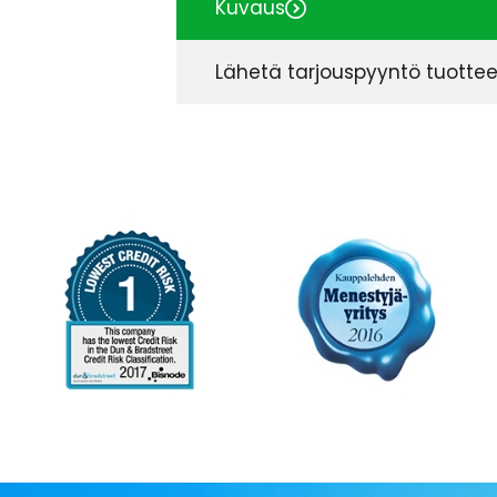
Kuvaus
Lähetä tarjouspyyntö tuotte