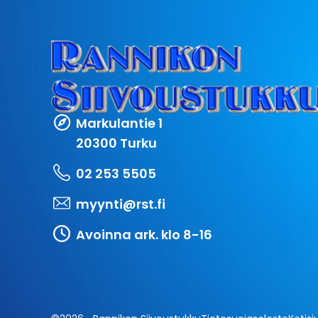
Markulantie 1
20300 Turku
02 253 5505
myynti@rst.fi
Avoinna ark. klo 8-16