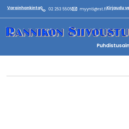
Varainhankinta
Kirjaudu 
02 253 5505
myynti@rst.fi
Puhdistusai