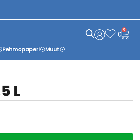
0
0
Pehmopaperi
Muut
5 L