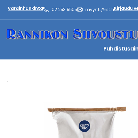
Varainhankinta
Kirjaudu 
02 253 5505
myynti@rst.fi
Puhdistusai