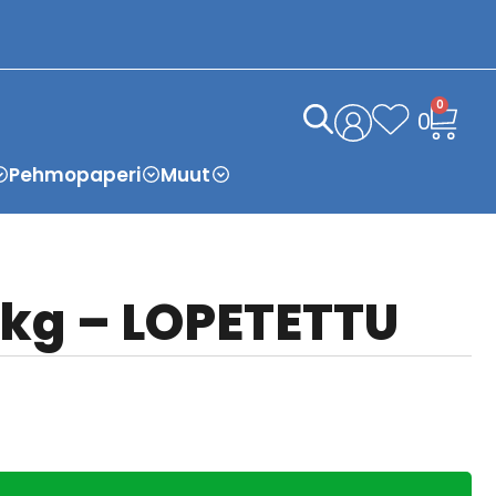
0
0
Pehmopaperi
Muut
20 kg – LOPETETTU