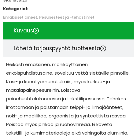
SKU
1838120
Kategoriat
Emäksiset aineet
,
Pesunesteet ja -tehostimet
Kuvaus
Lähetä tarjouspyyntö tuotteesta
Heikosti emäksinen, monikäyttöinen
erikoispuhdistusaine, soveltuu vettä sietäville pinnoille.
Käsi- ja konetyömenetelmiin, myös korkea- ja
matalapainepesureihin. Loistava
painehuuhtelukoneessa ja tekstiilipesurissa. Tehokas
irrottamaan ja poistamaan teippi- ja liimajäänteet,
noki- ja maalilikaa, orgaanista ja synteettistä rasvaa.
Poistaa myös pihkaa ja ruohovihreää. Ei koveta
tekstiili- ja kumimateriaaleja eikä vahingoita alumiinia.