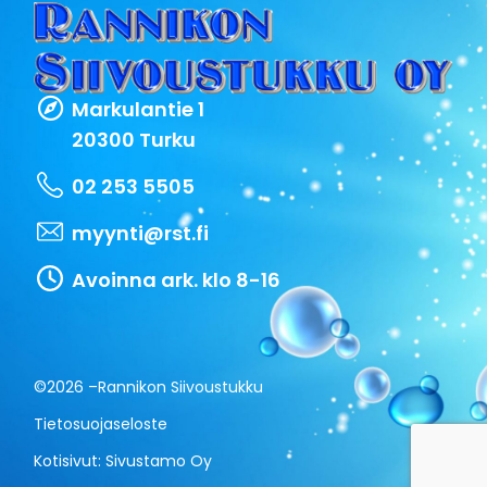
Markulantie 1
20300 Turku
02 253 5505
myynti@rst.fi
Avoinna ark. klo 8-16
©2026 –
Rannikon Siivoustukku
Tietosuojaseloste
Kotisivut:
Sivustamo Oy