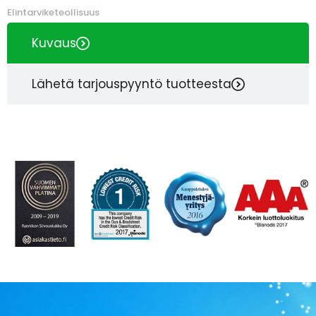
Elintarviketeollisuus
Kuvaus
Lähetä tarjouspyyntö tuotteesta