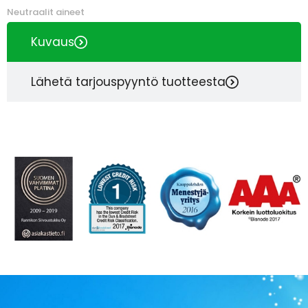
Neutraalit aineet
Kuvaus
Lähetä tarjouspyyntö tuotteesta