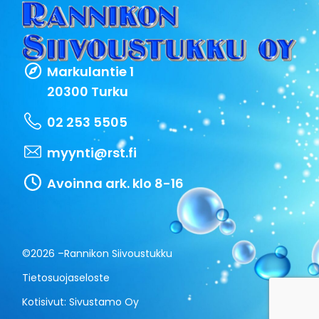
Markulantie 1
20300 Turku
02 253 5505
myynti@rst.fi
Avoinna ark. klo 8-16
©2026 –
Rannikon Siivoustukku
Tietosuojaseloste
Kotisivut:
Sivustamo Oy