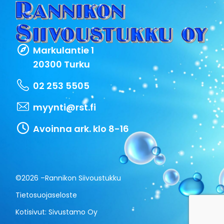
Markulantie 1
20300 Turku
02 253 5505
myynti@rst.fi
Avoinna ark. klo 8-16
©2026 –
Rannikon Siivoustukku
Tietosuojaseloste
Kotisivut:
Sivustamo Oy