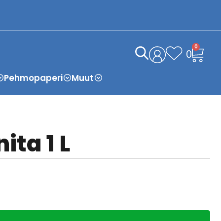
0
0
Pehmopaperi
Muut
ita 1 L