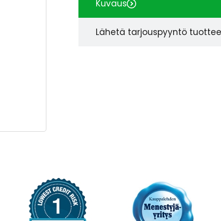
Kuvaus
Lähetä tarjouspyyntö tuotte