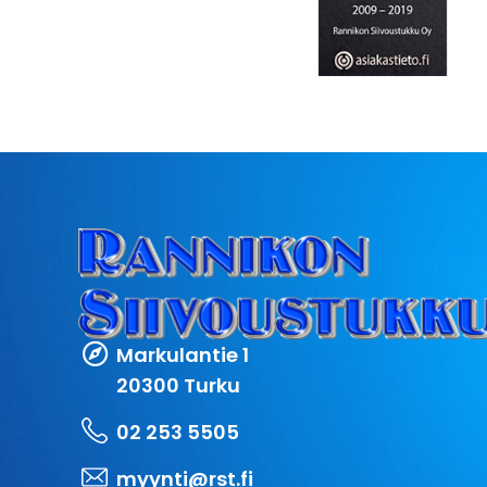
Markulantie 1
20300 Turku
02 253 5505
myynti@rst.fi