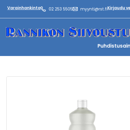
Varainhankinta
Kirjaudu 
02 253 5505
myynti@rst.fi
Puhdistusai