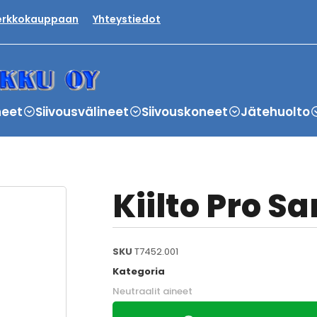
verkkokauppaan
Yhteystiedot
neet
Siivousvälineet
Siivouskoneet
Jätehuolto
Kiilto Pro San
SKU
T7452.001
Kategoria
Neutraalit aineet