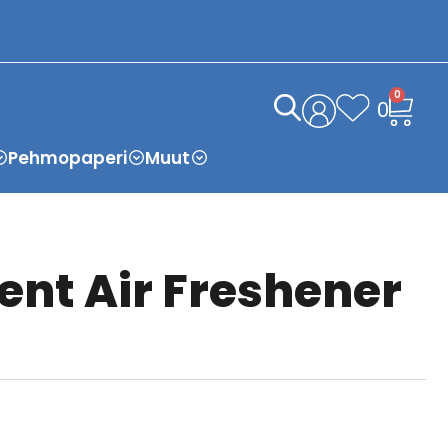
0
0
Pehmopaperi
Muut
dent Air Freshener