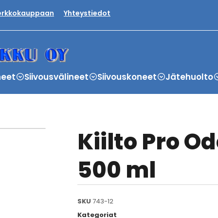
verkkokauppaan
Yhteystiedot
neet
Siivousvälineet
Siivouskoneet
Jätehuolto
Kiilto Pro O
500 ml
SKU
743-12
Kategoriat