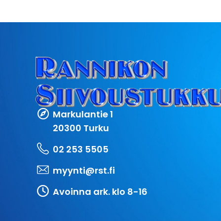
Markulantie 1
20300 Turku
02 253 5505
myynti@rst.fi
Avoinna ark. klo 8-16