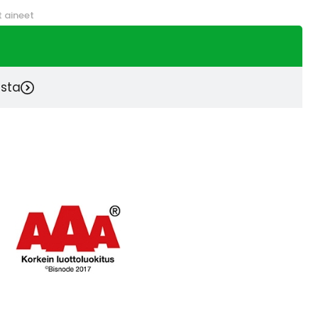
t aineet
esta