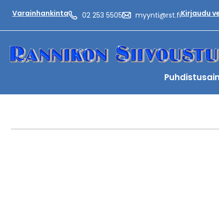
Varainhankinta
Kirjaudu 
02 253 5505
myynti@rst.fi
Puhdistusai