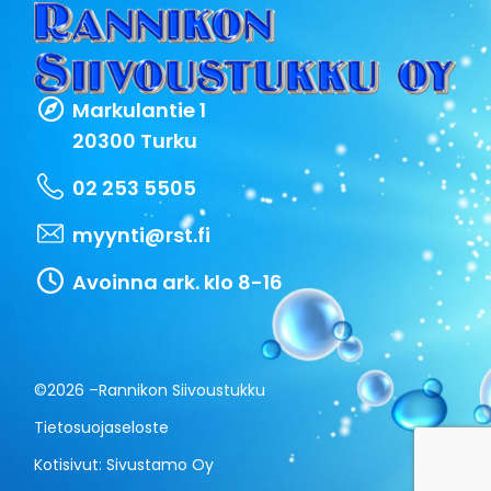
Markulantie 1
20300 Turku
02 253 5505
myynti@rst.fi
Avoinna ark. klo 8-16
©2026 –
Rannikon Siivoustukku
Tietosuojaseloste
Kotisivut:
Sivustamo Oy