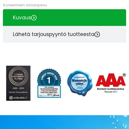
Koneellinen astianpesu
Kuvaus
Lähetä tarjouspyyntö tuotteesta