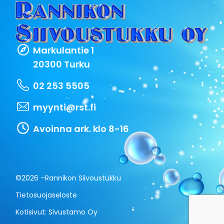
Markulantie 1
20300 Turku
02 253 5505
myynti@rst.fi
Avoinna ark. klo 8-16
©2026 –
Rannikon Siivoustukku
Tietosuojaseloste
Kotisivut:
Sivustamo Oy