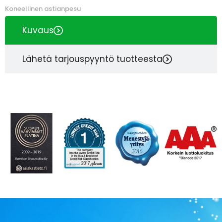
Koneellinen astianpesu
Kuvaus
Lähetä tarjouspyyntö tuotteesta