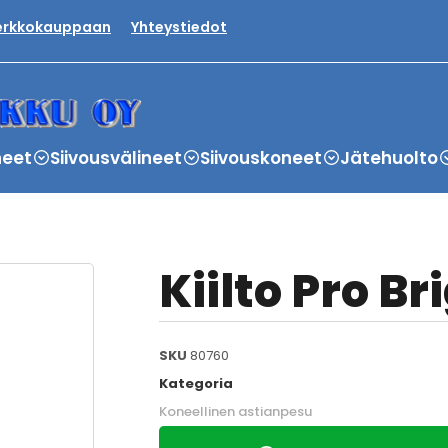
verkkokauppaan
Yhteystiedot
neet
Siivousvälineet
Siivouskoneet
Jätehuolto
Kiilto Pro Br
SKU
80760
Kategoria
Koneellinen astianpesu