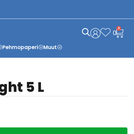
0
0
Pehmopaperi
Muut
ight 5 L