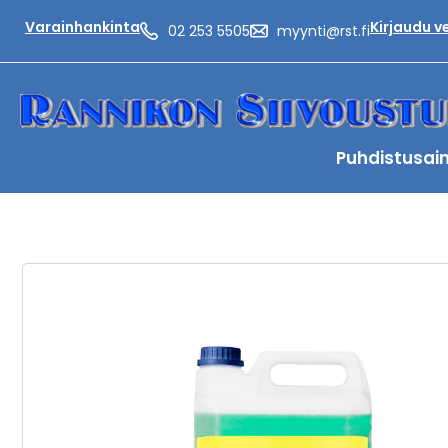
Varainhankinta
Kirjaudu 
02 253 5505
myynti@rst.fi
Puhdistusai