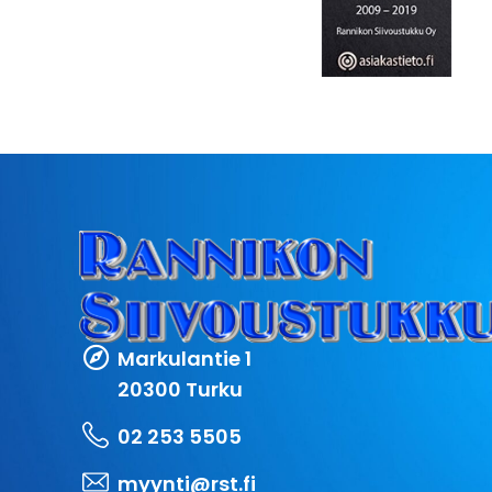
Markulantie 1
20300 Turku
02 253 5505
myynti@rst.fi