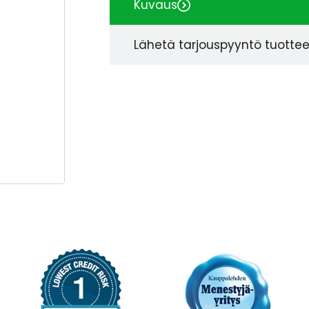
Kuvaus
Lähetä tarjouspyyntö tuotte