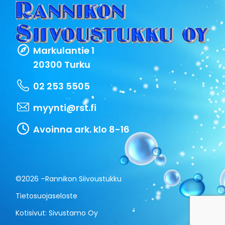
Markulantie 1
20300 Turku
02 253 5505
myynti@rst.fi
Avoinna ark. klo 8-16
©2026 –
Rannikon Siivoustukku
Tietosuojaseloste
Kotisivut:
Sivustamo Oy