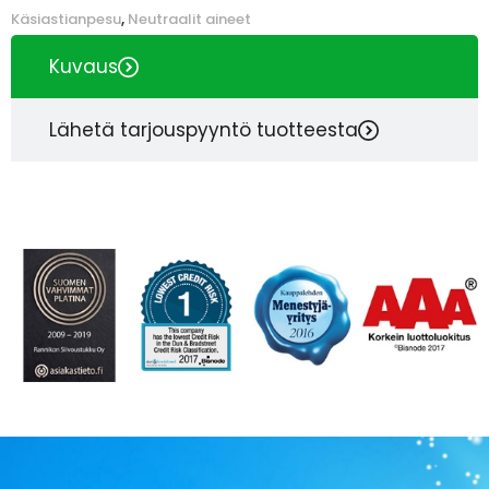
Käsiastianpesu
,
Neutraalit aineet
Kuvaus
Lähetä tarjouspyyntö tuotteesta