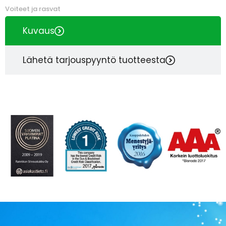
Voiteet ja rasvat
Kuvaus
Lähetä tarjouspyyntö tuotteesta