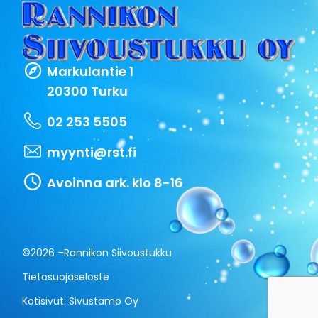
Markulantie 1
20300 Turku
02 253 5505
myynti@rst.fi
Avoinna ark. klo 8-16
©2026 –
Rannikon Siivoustukku
Tietosuojaseloste
Kotisivut:
Sivustamo Oy