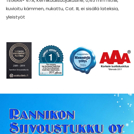
TEGERA® 47A, Kemikaalisuojakäsine, 0,45 mm nitriili,
kuvioitu kämmen, nukattu, Cat. III, ei sisällä lateksia,
yleistyöt