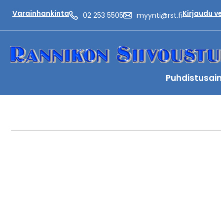
Varainhankinta
Kirjaudu 
02 253 5505
myynti@rst.fi
Puhdistusai