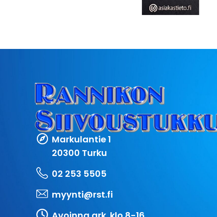
Markulantie 1
20300 Turku
02 253 5505
myynti@rst.fi
Avoinna ark. klo 8-16