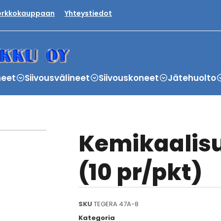
verkkokauppaan
Yhteystiedot
neet
Siivousvälineet
Siivouskoneet
Jätehuolto
Kemikaalisu
(10 pr/pkt)
SKU
TEGERA 47A-8
Kategoria