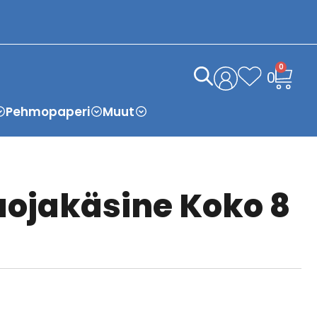
0
0
Pehmopaperi
Muut
ojakäsine Koko 8