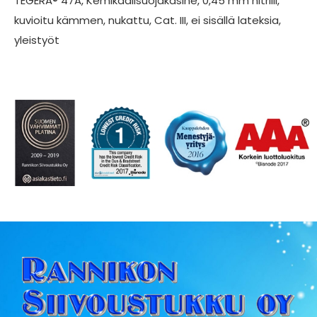
TEGERA® 47A, Kemikaalisuojakäsine, 0,45 mm nitriili,
kuvioitu kämmen, nukattu, Cat. III, ei sisällä lateksia,
yleistyöt