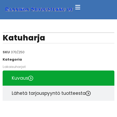
Katuharja
SKU
370/250
Kategoria
Lakaisuharjat
Kuvaus
Lähetä tarjouspyyntö tuotteesta