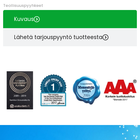
Teollisuuspyyhkeet
Kuvaus
Lähetä tarjouspyyntö tuotteesta