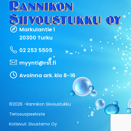
Markulantie 1
20300 Turku
02 253 5505
myynti@rst.fi
Avoinna ark. klo 8-16
©2026 –
Rannikon Siivoustukku
Tietosuojaseloste
Kotisivut:
Sivustamo Oy