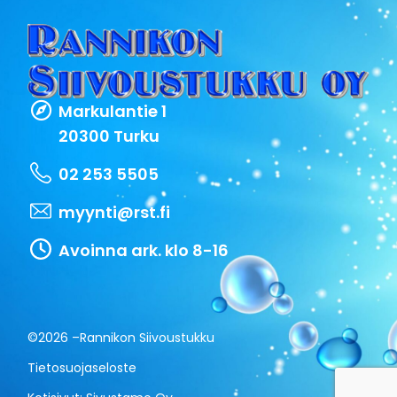
Markulantie 1
20300 Turku
02 253 5505
myynti@rst.fi
Avoinna ark. klo 8-16
©2026 –
Rannikon Siivoustukku
Tietosuojaseloste