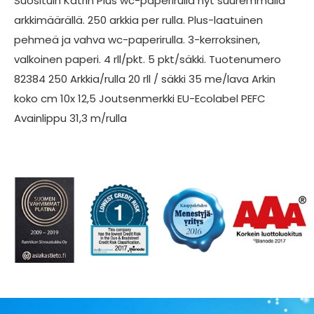
Suosituin Katrin Plus wc-paperirulla nyt suuremmalla
arkkimäärällä. 250 arkkia per rulla. Plus-laatuinen
pehmeä ja vahva wc-paperirulla. 3-kerroksinen,
valkoinen paperi. 4 rll/pkt. 5 pkt/säkki. Tuotenumero
82384 250 Arkkia/rulla 20 rll / säkki 35 me/lava Arkin
koko cm 10x 12,5 Joutsenmerkki EU-Ecolabel PEFC
Avainlippu 31,3 m/rulla