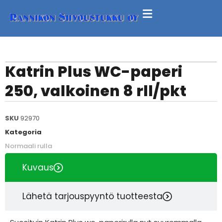
Katrin Plus WC-paperi
250, valkoinen 8 rll/pkt
SKU
92970
Kategoria
Normaali rulla
Kuvaus
Lähetä tarjouspyyntö tuotteesta