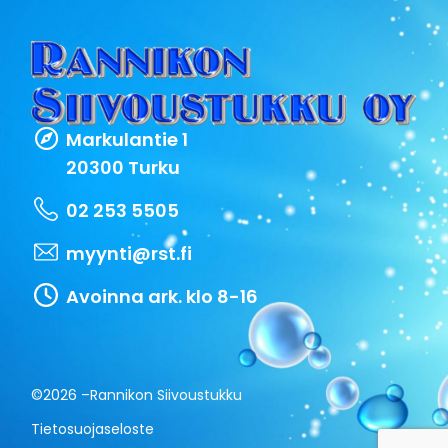
Markulantie 1
20300 Turku
02 253 5505
myynti@rst.fi
Avoinna ark. klo 8-16
©2026 –
Rannikon Siivoustukku
Tietosuojaseloste