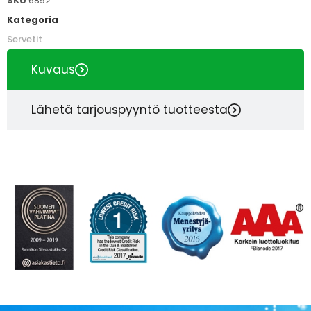
SKU
6892
Kategoria
Servetit
Kuvaus
Lähetä tarjouspyyntö tuotteesta