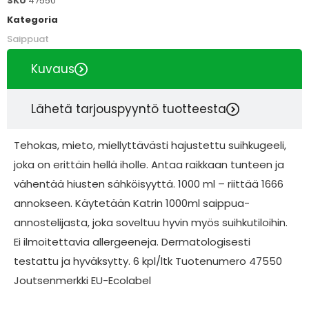
SKU
47550
Kategoria
Saippuat
Kuvaus
Lähetä tarjouspyyntö tuotteesta
Tehokas, mieto, miellyttävästi hajustettu suihkugeeli,
joka on erittäin hellä iholle. Antaa raikkaan tunteen ja
vähentää hiusten sähköisyyttä. 1000 ml – riittää 1666
annokseen. Käytetään Katrin 1000ml saippua-
annostelijasta, joka soveltuu hyvin myös suihkutiloihin.
Ei ilmoitettavia allergeeneja. Dermatologisesti
testattu ja hyväksytty. 6 kpl/ltk Tuotenumero 47550
Joutsenmerkki EU-Ecolabel