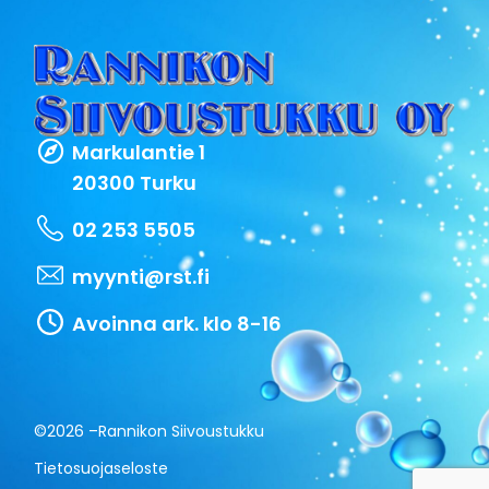
Markulantie 1
20300 Turku
02 253 5505
myynti@rst.fi
Avoinna ark. klo 8-16
©2026 –
Rannikon Siivoustukku
Tietosuojaseloste