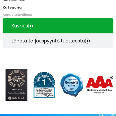
SKU
4067006
Kategoria
Annosteluvälineet
Kuvaus
Lähetä tarjouspyyntö tuotteesta