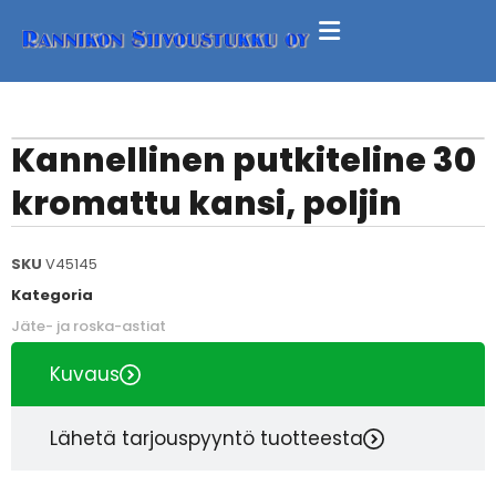
Kannellinen putkiteline 30
kromattu kansi, poljin
SKU
V45145
Kategoria
Jäte- ja roska-astiat
Kuvaus
Lähetä tarjouspyyntö tuotteesta