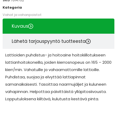
SKU
7514752
Kategoria
Vahat ja vahanpoistot
Kuvaus
Lähetä tarjouspyyntö tuotteesta
Lattioiden puhdistus- ja hoitoaine hoitokiillotukseen
lattianhoitokoneilla, joiden kierrosnopeus on 165 – 2000
kierr/min. Vahatuille ja vahaamattomille lattioille.
Puhdistaa, suojaa ja elvyttää lattiapinnat
samanaikaisesti. Tasoittaa naarmujäljet ja kuluneen
vahapinnan. Helpottaa päivittäistä ylläpitosiivousta.
Lopputuloksena kiiltävä, kulutusta kestävä pinta.