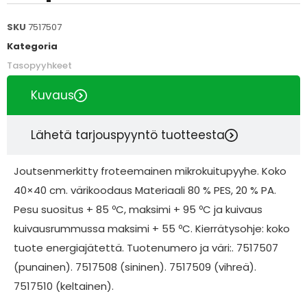
SKU
7517507
Kategoria
Tasopyyhkeet
Kuvaus
Lähetä tarjouspyyntö tuotteesta
Joutsenmerkitty froteemainen mikrokuitupyyhe. Koko
40×40 cm. värikoodaus Materiaali 80 % PES, 20 % PA.
Pesu suositus + 85 ºC, maksimi + 95 ºC ja kuivaus
kuivausrummussa maksimi + 55 ºC. Kierrätysohje: koko
tuote energiajätettä. Tuotenumero ja väri:. 7517507
(punainen). 7517508 (sininen). 7517509 (vihreä).
7517510 (keltainen).