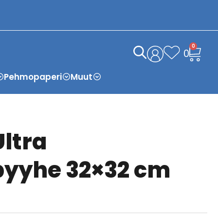
0
0
Pehmopaperi
Muut
ltra
pyyhe 32×32 cm