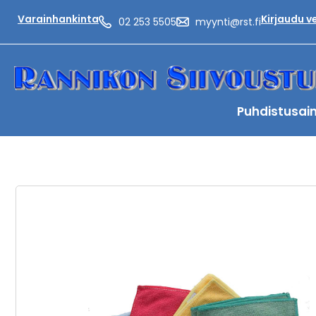
Varainhankinta
Kirjaudu 
02 253 5505
myynti@rst.fi
Puhdistusai