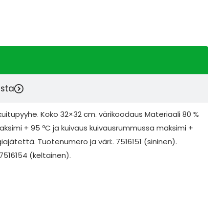
esta
uitupyyhe. Koko 32×32 cm. värikoodaus Materiaali 80 %
 maksimi + 95 ºC ja kuivaus kuivausrummussa maksimi +
iajätettä. Tuotenumero ja väri:. 7516151 (sininen).
7516154 (keltainen).