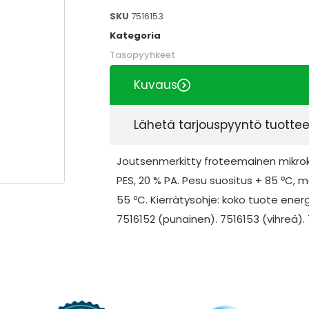
SKU
7516153
Kategoria
Tasopyyhkeet
Kuvaus
Lähetä tarjouspyyntö tuotte
Joutsenmerkitty froteemainen mikrok
PES, 20 % PA. Pesu suositus + 85 ºC,
55 ºC. Kierrätysohje: koko tuote energ
7516152 (punainen). 7516153 (vihreä). 