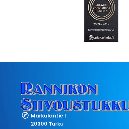
Markulantie 1
20300 Turku