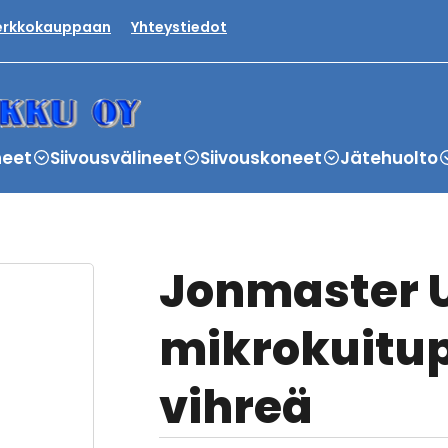
verkkokauppaan
Yhteystiedot
neet
Siivousvälineet
Siivouskoneet
Jätehuolto
Jonmaster U
mikrokuitu
vihreä